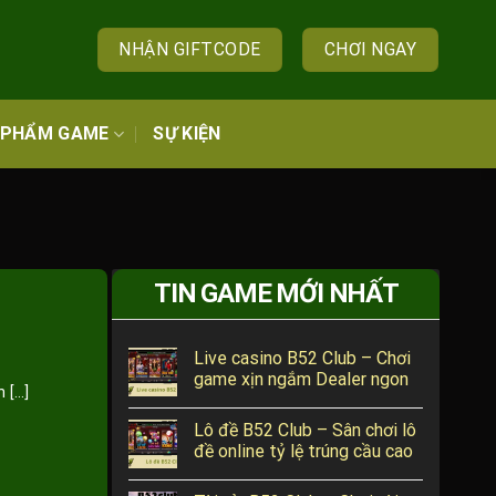
NHẬN GIFTCODE
CHƠI NGAY
 PHẨM GAME
SỰ KIỆN
TIN GAME MỚI NHẤT
Live casino B52 Club – Chơi
game xịn ngắm Dealer ngon
[...]
Lô đề B52 Club – Sân chơi lô
đề online tỷ lệ trúng cầu cao