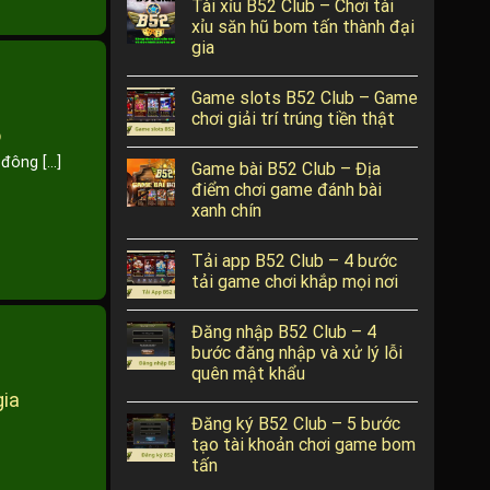
Tài xỉu B52 Club – Chơi tài
xỉu săn hũ bom tấn thành đại
gia
Game slots B52 Club – Game
chơi giải trí trúng tiền thật
o
ông [...]
Game bài B52 Club – Địa
điểm chơi game đánh bài
xanh chín
Tải app B52 Club – 4 bước
tải game chơi khắp mọi nơi
Đăng nhập B52 Club – 4
bước đăng nhập và xử lý lỗi
quên mật khẩu
gia
Đăng ký B52 Club – 5 bước
tạo tài khoản chơi game bom
tấn