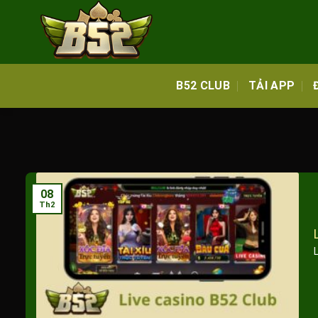
Bỏ
qua
nội
dung
B52 CLUB
TẢI APP
08
Th2