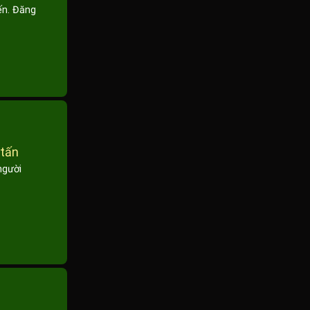
ến. Đăng
 tấn
người