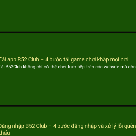
Tải app B52 Club – 4 bước tải game chơi khắp mọi nơi
Tải B52Club không chỉ có thể chơi trực tiếp trên các website mà còn c
Đăng nhập B52 Club – 4 bước đăng nhập và xử lý lỗi quê
khẩu