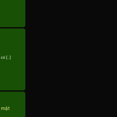
ó [...]
n mật