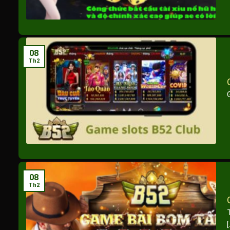
08
Th2
08
Th2
[